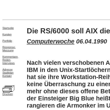
Startseite
Die RS/6000 soll AIX di
Kunden
Computerwoche
06.04.1990
Portfolio
Response-
Messung
Kommentare,
Reden,
Nach vielen verschobenen A
Interviews
IBM in den Unix-Startlöche
Adresse
Stadtplan
hat sie ihre Workstation-Rei
Kontakt
keine Überraschung zu einem
mehr ohne dieses offene B
Drucken
der Einsteiger Big Blue heißt
rangieren die Armonker im U