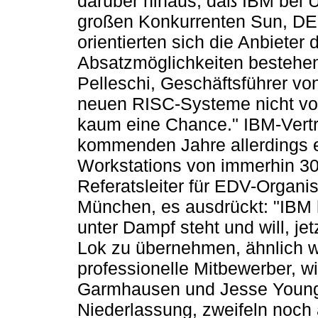
darüber hinaus, daß IBM bei U
großen Konkurrenten Sun, DEC
orientierten sich die Anbieter 
Absatzmöglichkeiten bestehen
Pelleschi, Geschäftsführer v
neuen RISC-Systeme nicht von
kaum eine Chance." IBM-Vertri
kommenden Jahre allerdings e
Workstations von immerhin 30 
Referatsleiter für EDV-Organ
München, es ausdrückt: "IBM 
unter Dampf steht und will, je
Lok zu übernehmen, ähnlich w
professionelle Mitbewerber, w
Garmhausen und Jesse Young,
Niederlassung, zweifeln noc