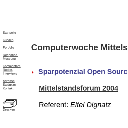
Startseite
Kunden
Computerwoche Mittels
Portfolio
Response-
Messung
Kommentare,
Sparpotenzial Open Sourc
Reden,
Interviews
Adresse
Stadtplan
Mittelstandsforum 2004
Kontakt
Referent:
Eitel Dignatz
Drucken