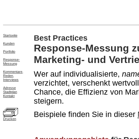
Startseite
Best Practices
Kunden
Response-Messung z
Portfolio
Marketing- und Vertr
Response-
Messung
Wer auf individualisierte,
name
Kommentare,
Reden,
Interviews
verzichtet, verschenkt wertvo
Adresse
Chance, die Effizienz von Mark
Stadtplan
Kontakt
steigern.
Beispiele finden Sie in dieser
Drucken